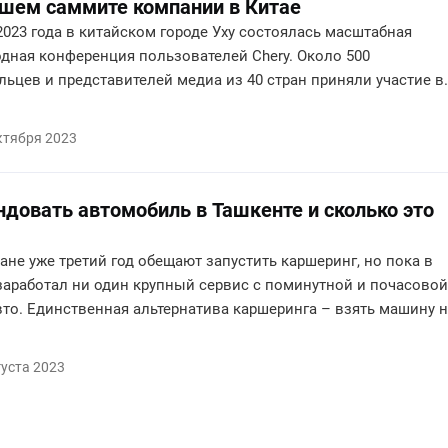
шем саммите компании в Китае
2023 года в китайском городе Уху состоялась масштабная
дная конференция пользователей Chery. Около 500
ьцев и представителей медиа из 40 стран приняли участие в
международной ассоциации пользователей Chery Owner Summ
система объединила автовладельцев вокруг концепции бренд
ктября 2023
ность, технологии, семья и дружба».
ндовать автомобиль в Ташкенте и сколько это
ане уже третий год обещают запустить каршеринг, но пока в
 заработал ни один крупный сервис с поминутной и почасовой
вто. Единственная альтернатива каршеринга – взять машину 
уточно. Рассказываем, кто есть на рынке аренды авто и
оит поездка.
густа 2023