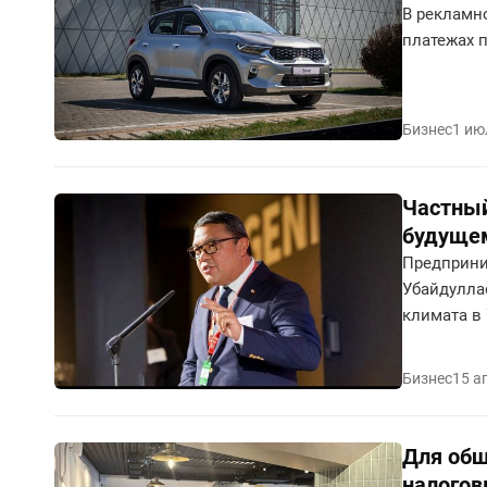
онлайн-об
В рекламн
совершают
платежах п
рынке в б
Бизнес
1 ию
Частный
будущем
Предприни
Убайдулла
климата в 
частным с
Бизнес
15 а
Для общ
налогов