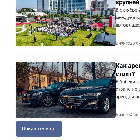
крупней
В октябре 
междунаро
автовладел
создании 
2023. Эко
Бизнес
23 о
–«Экологич
Как аре
стоит?
В Узбекист
стране не
арендой а
прокат пос
сколько ст
Бизнес
4 ав
Показать еще