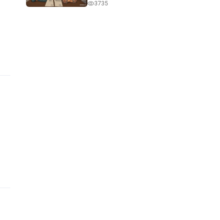
3735
на