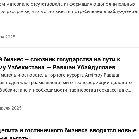
ъявлений больше не даёт роста, какие системные ошибки
ом материале отсутствовала информация о дополнительных
 крупные платформы и что может изменить расстановку сил 
ри рассрочке, что могло ввести потребителей в заблуждение.
лижайшие годы.
ля 2025
 бизнес – союзник государства на пути к
у Узбекистана — Равшан Убайдуллаев
матель и основатель горного курорта Amirsoy Равшан
ев поделился размышлениями о трансформации делового
Узбекистане и необходимости партнёрства государства с
ектором ради устойчивого развития страны.
преля 2025
епита и гостиничного бизнеса вводятся новые
ые льготы