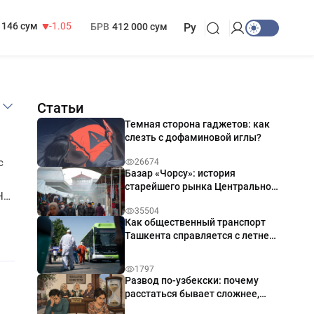
13 717 сум
-25.83
МРОТ
1 271 000 сум
146 сум
-1.05
БРВ
412 000 сум
Ру
)
Статьи
Темная сторона гаджетов: как
слезть с дофаминовой иглы?
с
26674
Базар «Чорсу»: история
старейшего рынка Центральной
Но
Азии
35504
Как общественный транспорт
е к
Ташкента справляется с летней
жарой
1797
Развод по-узбекски: почему
расстаться бывает сложнее,
чем жениться