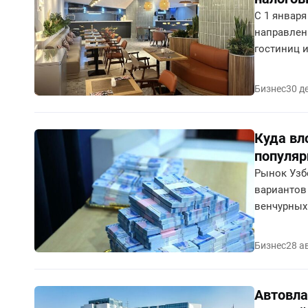
С 1 января
направлен
гостиниц и
Бизнес
30 д
Куда вл
популя
Рынок Узб
вариантов
венчурных
стабильны
Бизнес
28 а
Автовла