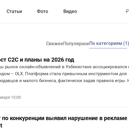
Статьи
Фото
Видео
По категориям (1
Свежее
Популярное
яется рынок объявлений в Узбекистане: опыт
рост C2C и планы на 2026 год
ды рынок онлайн-объявлений в Узбекистане ассоциировался 
ндом – OLX. Платформа стала привычным инструментом для
родавцов и малого бизнеса, фактически задав правила игры. 
год этот баланс начал заметно смещаться. Осенью 2024 года
ышел BirBir – новый игрок в сегменте C2C (client-to-client). Уж
нваря 10:00
 года сервис вырос до 1 млн пользователей в месяц, а
о размещённых объявлений превысило 635 тысяч. За год
аудитория платформы увеличилась почти в 5 раз. Мы
 по конкуренции выявил нарушение в рекламе
 с основателями BirBir о том, почему классическая модель
t