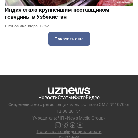
Индия стала крупнейшим поставщиком
говядины в Узбекистан
Экономика
Вчера, 17:52
Показать еще
Новости
Статьи
Фото
Видео
Свидетельство о регистрации электронного СМИ № 1070 от
12.08.2015г.
Учредитель: ЧП «News Media Group»
Политика конфиденциальности
© UzNews