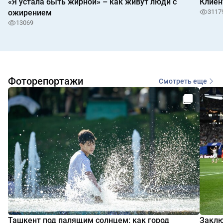
«Я устала быть жирной» – как живут люди с
Клиен
ожирением
3117
13069
Фоторепортажи
Смотреть еще
Ташкент под палящим солнцем: как город
Заклю