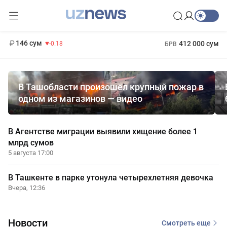
11 916 сум
28.92
13 749 сум
1 271 000 сум
32.19
МРОТ
146 сум
412 000 сум
-0.18
БРВ
В Ташобласти произошёл крупный пожар в
одном из магазинов — видео
В Агентстве миграции выявили хищение более 1
млрд сумов
5 августа 17:00
В Ташкенте в парке утонула четырехлетняя девочка
Вчера, 12:36
Новости
Смотреть еще