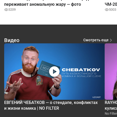
переживает аномальную жару — фото
ЧМ-20
3209
5003
Видео
Смотреть еще
ЕВГЕНИЙ ЧЕБАТКОВ — о стендапе, конфликтах
RAYHO
и жизни комика | NO FILTER
кулис
No Filter