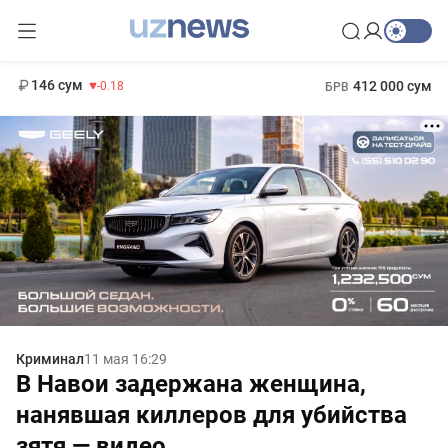
11 916 сум
28.92
13 749 сум
1 271 000 сум
32.19
МРОТ
146 сум
412 000 сум
-0.18
БРВ
Криминал
11 мая 16:29
В Навои задержана женщина,
нанявшая киллеров для убийства
зятя — видео