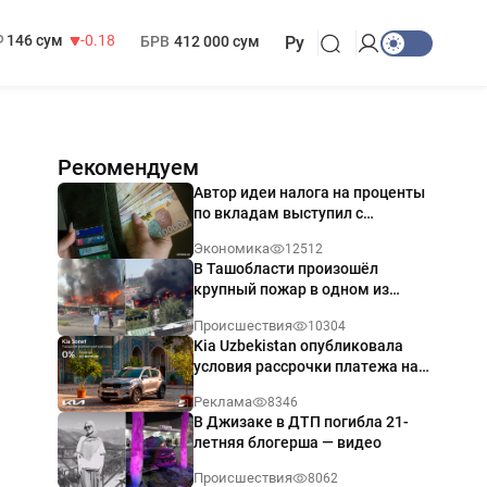
13 749 сум
32.19
МРОТ
1 271 000 сум
146 сум
-0.18
БРВ
412 000 сум
Ру
Рекомендуем
Автор идеи налога на проценты
по вкладам выступил с
разъяснением
Экономика
12512
В Ташобласти произошёл
крупный пожар в одном из
магазинов — видео
Происшествия
10304
Kia Uzbekistan опубликовала
условия рассрочки платежа на
Kia Sonet со ставкой от 0%
Реклама
8346
годовых
В Джизаке в ДТП погибла 21-
летняя блогерша — видео
Происшествия
8062