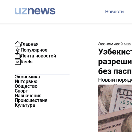
Новости
Главная
Экономика
9 мая
Узбекис
Популярное
Лента новостей
разреши
Reels
без пас
Экономика
Новый порядо
Интервью
Общество
4350
0
Спорт
Назначения
Происшествия
Культура