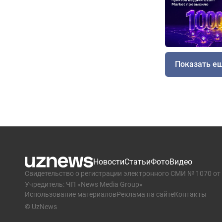
Показать е
Новости
Статьи
Фото
Видео
Свидетельство о регистрации электронного СМИ № 1070 от 
Учредитель: ЧП «News Media Group»
Использование материалов
Реклама на сайте
Контакты
© UzNews