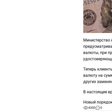
Министерство
предусматрива
валюты, при п
удостоверяющи
Теперь клиент
валюту на сумм
других заменя
В настоящее вр
Новый порядок 
4350
0