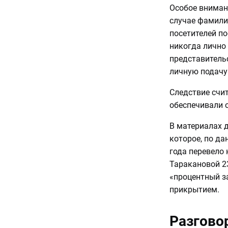
Особое внимани
случае фамили
посетителей по
никогда лично
представитель
личную подачу
Следствие счит
обеспечивали 
В материалах д
которое, по да
года перевело 
Таракановой 2
«процентный з
прикрытием.
Разгово