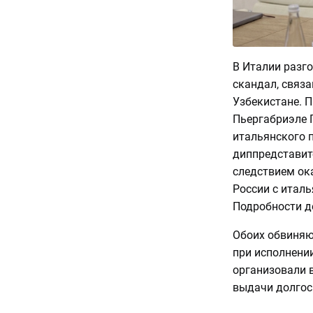
В Италии разг
скандал, связ
Узбекистане. П
Пьергабриэле П
итальянского 
диппредставите
следствием ок
России с итал
Подробности 
Обоих обвиняю
при исполнении
организовали 
выдачи долгос