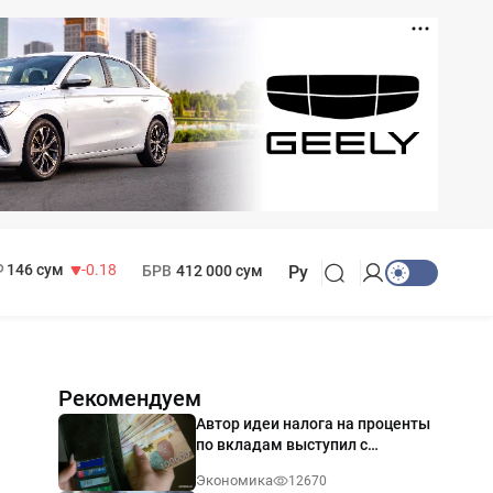
11 916 сум
28.92
13 749 сум
32.19
МРОТ
1 271 000 сум
146 сум
-0.18
БРВ
412 000 сум
Ру
Рекомендуем
Автор идеи налога на проценты
по вкладам выступил с
разъяснением
Экономика
12670