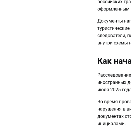
российских гр
оформленным 
Документы нап
туристические
следователи, п
внутри схемы 
Как нач
Расследование
иностранных де
июля 2025 год
Во время пров
нарушения в в
документах сто
инициалами.