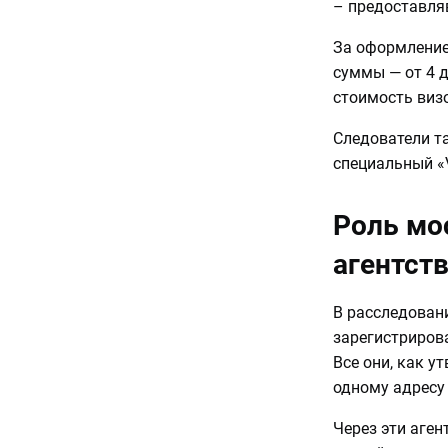
– предоставля
За оформление
суммы — от 4 д
стоимость визо
Следователи т
специальный «
Роль мо
агентст
В расследован
зарегистрирова
Все они, как у
одному адресу
Через эти аген