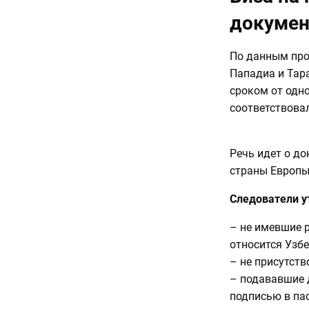
докумен
По данным про
Пападиа и Тар
сроком от одно
соответствова
Речь идет о до
страны Европы
Следователи у
– не имевшие р
относится Узбе
– не присутств
– подававшие 
подписью в пас