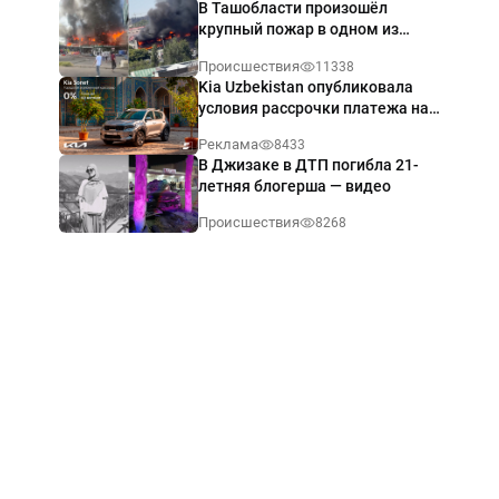
В Ташобласти произошёл
крупный пожар в одном из
магазинов — видео
Происшествия
11338
Kia Uzbekistan опубликовала
условия рассрочки платежа на
Kia Sonet со ставкой от 0%
Реклама
8433
годовых
В Джизаке в ДТП погибла 21-
летняя блогерша — видео
Происшествия
8268