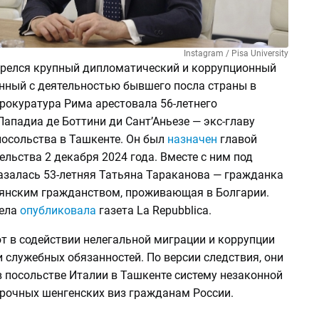
Instagram / Pisa University
орелся крупный дипломатический и коррупционный
анный с деятельностью бывшего посла страны в
рокуратура Рима арестовала 56-летнего
ападиа де Боттини ди Сант’Аньезе — экс-главу
посольства в Ташкенте. Он был
назначен
главой
льства 2 декабря 2024 года. Вместе с ним под
азалась 53-летняя Татьяна Тараканова — гражданка
ьянским гражданством, проживающая в Болгарии.
дела
опубликовала
газета La Repubblica.
т в содействии нелегальной миграции и коррупции
 служебных обязанностей. По версии следствия, они
в посольстве Италии в Ташкенте систему незаконной
рочных шенгенских виз гражданам России.