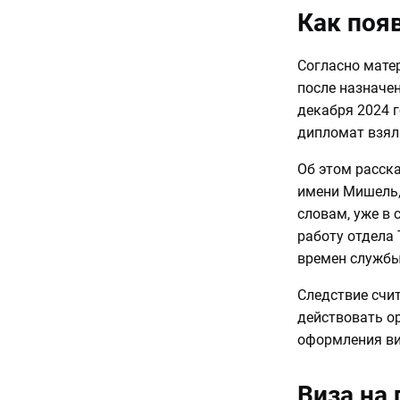
Как поя
Согласно мате
после назначен
декабря 2024 г
дипломат взял
Об этом расск
имени Мишель, 
словам, уже в
работу отдела 
времен службы
Следствие счит
действовать о
оформления ви
Виза на