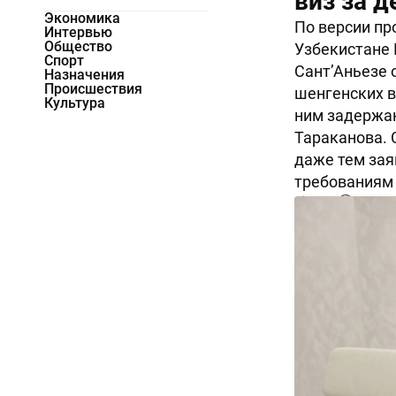
виз за д
Экономика
По версии пр
Интервью
Общество
Узбекистане 
Спорт
Сант’Аньезе 
Назначения
Происшествия
шенгенских в
Культура
ним задержан
Тараканова. 
даже тем зая
требованиям
3956
0