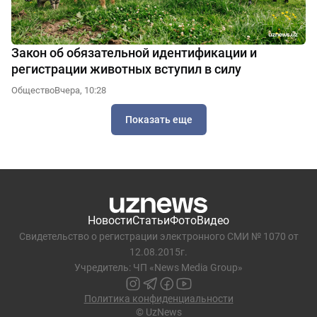
Закон об обязательной идентификации и
регистрации животных вступил в силу
Общество
Вчера, 10:28
Показать еще
Новости
Статьи
Фото
Видео
Свидетельство о регистрации электронного СМИ № 1070 от
12.08.2015г.
Учредитель: ЧП «News Media Group»
Политика конфиденциальности
© UzNews