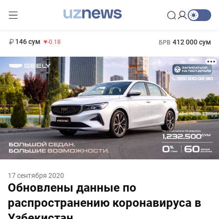
11 916 сум
28.92
13 749 сум
1 271 000 сум
32.19
МРОТ
146 сум
412 000 сум
-0.18
БРВ
17 сентября 2020
Обновлены данные по
распространению коронавируса в
Узбекистан