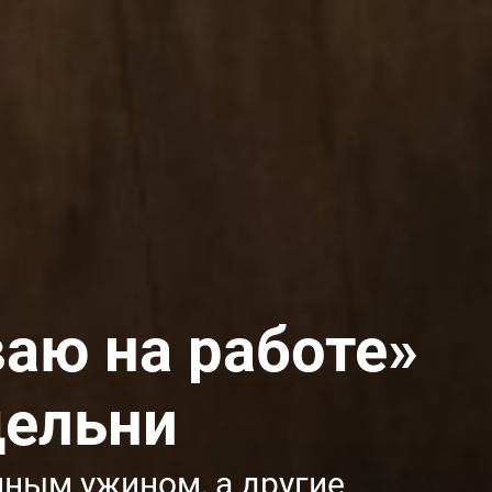
ваю на работе»
дельни
нным ужином, а другие