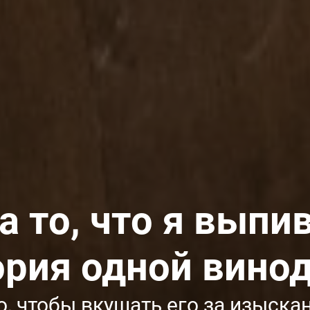
а то, что я выпи
ория одной вино
, чтобы вкушать его за изыска