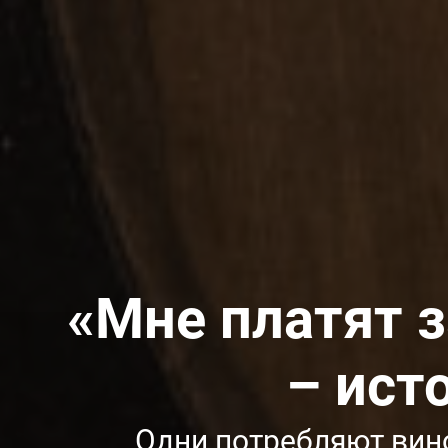
«Мне платят з
– ист
Одни потребляют вино