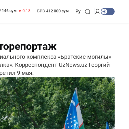
146 сум
-0.18
БРВ
412 000 сум
11 916 сум
28.92
МРОТ
1 271 000 сум
Ру
оторепортаж
риального комплекса «Братские могилы»
лка». Корреспондент UzNews.uz Георгий
ретил 9 мая.