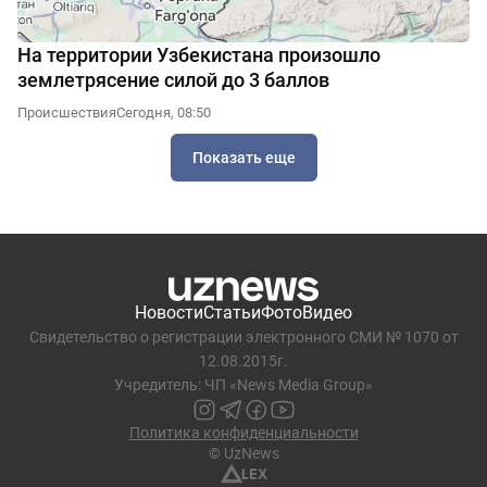
На территории Узбекистана произошло
землетрясение силой до 3 баллов
Происшествия
Сегодня, 08:50
Показать еще
Новости
Статьи
Фото
Видео
Свидетельство о регистрации электронного СМИ № 1070 от
12.08.2015г.
Учредитель: ЧП «News Media Group»
Политика конфиденциальности
© UzNews