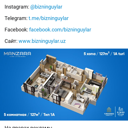
Instagram:
@bizninguylar
Telegram:
t.me/bizninguylar
Facebook:
facebook.com/bizninguylar
Сайт:
www.bizninguylar.uz
На правах рекламы