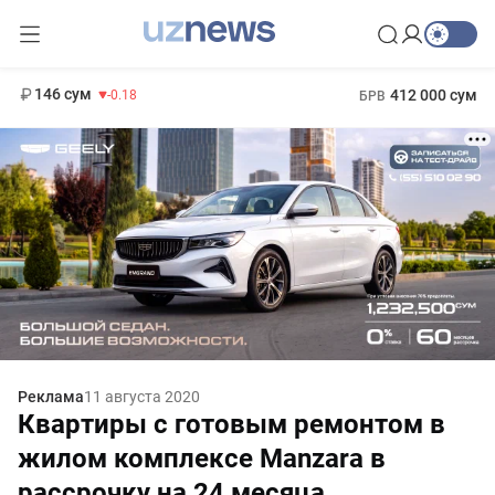
11 916 сум
28.92
13 749 сум
1 271 000 сум
32.19
МРОТ
146 сум
412 000 сум
-0.18
БРВ
Реклама
11 августа 2020
Квартиры с готовым ремонтом в
жилом комплексе Manzara в
рассрочку на 24 месяца