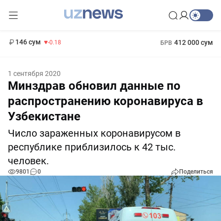
11 916 сум
28.92
13 749 сум
1 271 000 сум
32.19
МРОТ
146 сум
412 000 сум
-0.18
БРВ
1 сентября 2020
Минздрав обновил данные по
распространению коронавируса в
Узбекистане
Число зараженных коронавирусом в
республике приблизилось к 42 тыс.
человек.
9801
0
Поделиться