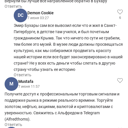
Вернули бы лучше все награбленное обратно в Бухару
Ответить
Demon Cookie
DC
6
7 июня 03:27
Эмир Бухары сам все вывозил если что и жил в Санкт-
Питербурге, в детстве там учился, и был почетным
гражданином Крыма. Так что ничего по сути не грабили,
тем более это музей. В музее люди должны просвещаться
культурно, как мы собираемся продвигать красоту
нашей истории если все будет законсервировано в нашей
стране? Не у всех есть деньги чтобы слетать в другую
страну чтобы узнать ее историю
Ответить
Mustafa
M
7 июня 11:57
Получите доступ к профессиональным торговым сигналам и
поддержке рынка в режиме реального времени. Торгуйте
золотом, нефтью, акциями, валютой и криптовалютами с
уверенностью. Свяжитесь с Альфредом в Telegram
(Alfredthoms).
Ответить