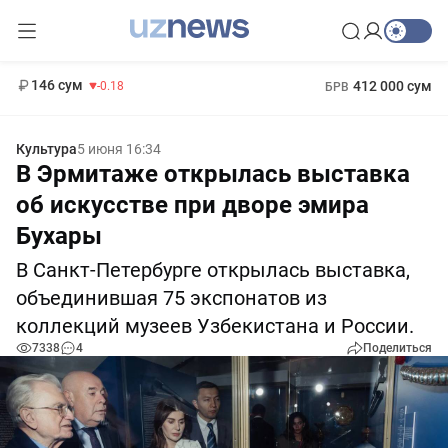
11 916 сум
28.92
13 749 сум
1 271 000 сум
32.19
МРОТ
146 сум
412 000 сум
-0.18
БРВ
Культура
5 июня 16:34
В Эрмитаже открылась выставка
об искусстве при дворе эмира
Бухары
В Санкт-Петербурге открылась выставка,
объединившая 75 экспонатов из
коллекций музеев Узбекистана и России.
7338
4
Поделиться