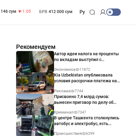
13 717 сум
-25.83
МРОТ
1 271 000 сум
146 сум
-1.05
БРВ
412 000 сум
Ру
Рекомендуем
Автор идеи налога на проценты
по вкладам выступил с
разъяснением
Экономика
11872
Kia Uzbekistan опубликовала
условия рассрочки платежа на
Kia Sonet со ставкой от 0%
Реклама
7744
годовых
Присвоено 7,4 млрд сумов:
вынесен приговор по делу об
обрушении путепровода в
Криминал
7347
Ташкенте
В центре Ташкента столкнулись
автобус и электробус, есть
пострадавший — видео
Происшествия
6299