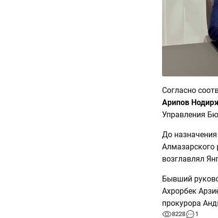
Согласно соо
Арипов Нодир
Управления Бю
До назначения
Алмазарского 
возглавлял Ян
Бывший руково
Ахрорбек Арзие
прокурора Анд
8228
1