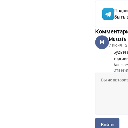
Подпи
быть 
Комментар
Mustafa
M
7 июня 12
Будьте
торговы
Альфред
Ответи
Войти