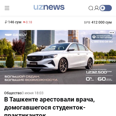
11 916 сум
28.92
13 749 сум
1 271 000 сум
32.19
МРОТ
146 сум
412 000 сум
-0.18
БРВ
Общество
3 июня 18:03
В Ташкенте арестовали врача,
домогавшегося студенток-
практиканток