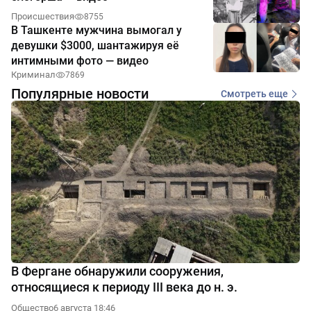
Происшествия
8755
В Ташкенте мужчина вымогал у
девушки $3000, шантажируя её
интимными фото — видео
Криминал
7869
Популярные новости
Смотреть еще
В Фергане обнаружили сооружения,
относящиеся к периоду III века до н. э.
Общество
6 августа 18:46