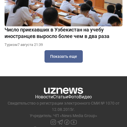
Число приехавших в Узбекистан на учебу
иностранцев выросло более чем в два раза
Туризм
7 августа 21:39
Показать еще
Новости
Статьи
Фото
Видео
Свидетельство о регистрации электронного СМИ № 1070 от
12.08.2015г.
Учредитель: ЧП «News Media Group»