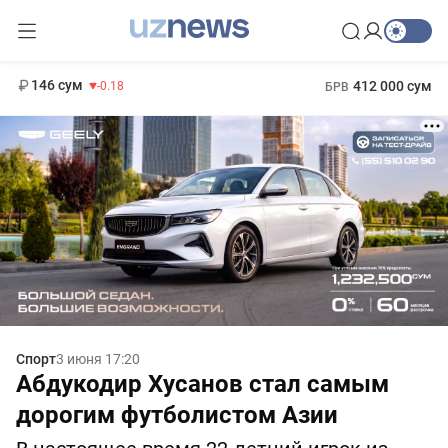
11 916 сум
28.92
13 749 сум
1 271 000 сум
32.19
МРОТ
146 сум
412 000 сум
-0.18
БРВ
Спорт
3 июня 17:20
Абдукодир Хусанов стал самым
дорогим футболистом Азии