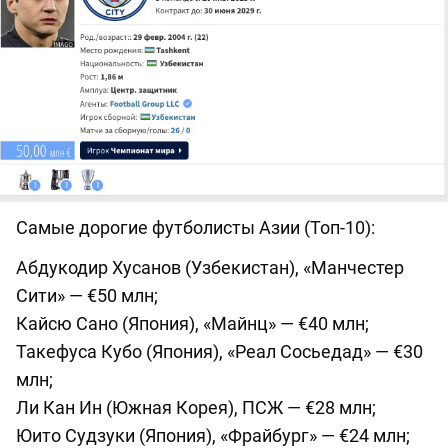
Самые дорогие футболисты Азии (Топ-10):
Абдукодир Хусанов (Узбекистан), «Манчестер
Сити» — €50 млн;
Кайсю Сано (Япония), «Майнц» — €40 млн;
Такефуса Кубо (Япония), «Реал Сосьедад» — €30
млн;
Ли Кан Ин (Южная Корея), ПСЖ — €28 млн;
Юито Судзуки (Япония), «Фрайбург» — €24 млн;