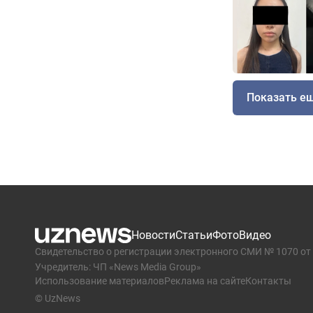
Показать е
Новости
Статьи
Фото
Видео
Свидетельство о регистрации электронного СМИ № 1070 от 
Учредитель: ЧП «News Media Group»
Использование материалов
Реклама на сайте
Контакты
© UzNews