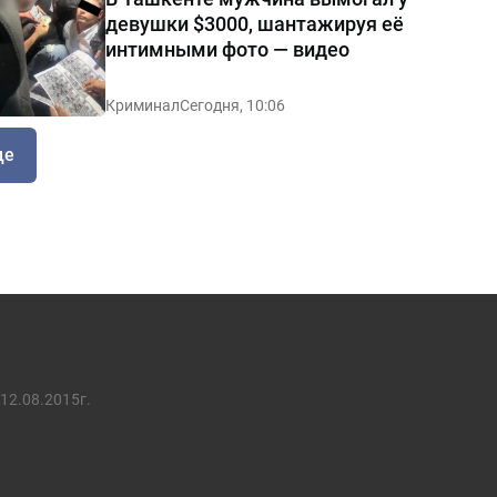
девушки $3000, шантажируя её
интимными фото — видео
Криминал
Сегодня, 10:06
ще
12.08.2015г.