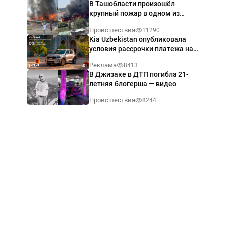
В Ташобласти произошёл
крупный пожар в одном из
магазинов — видео
Происшествия
11290
Kia Uzbekistan опубликовала
условия рассрочки платежа на
Kia Sonet со ставкой от 0%
Реклама
8413
годовых
В Джизаке в ДТП погибла 21-
летняя блогерша — видео
Происшествия
8244