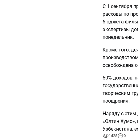
С 1 сентября п
расходы по пр
бюджета фильм
экспертизы до
понедельник.
Кроме того, де
производством
освобождена о
50% доходов, 
государственн
творческим гр
поощрения.
Наряду с этим
«Олтин Хумо»,
Узбекистана, е
1428
0