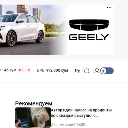
11 916 сум
28.92
13 749 сум
32.19
МРОТ
1 271 000 сум
146 сум
-0.18
БРВ
412 000 сум
Ру
Рекомендуем
Автор идеи налога на проценты
по вкладам выступил с
разъяснением
Экономика
12655