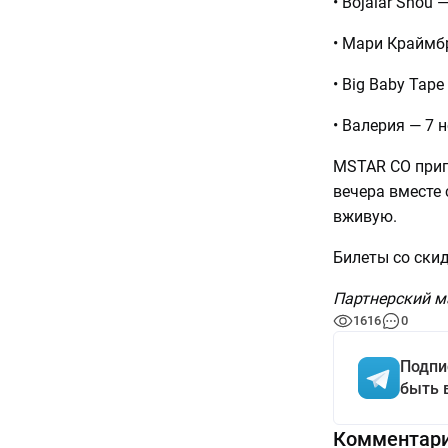
• Bojalar Shou 
• Мари Краймбр
• Big Baby Tap
• Валерия — 7 
MSTAR CO приг
вечера вместе
вживую.
Билеты со ски
Партнерский м
1616
0
Подпи
быть 
Комментар