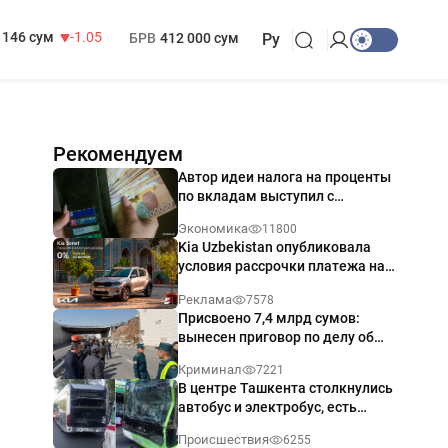
13 717 сум
-25.83
МРОТ
1 271 000 сум
146 сум
-1.05
БРВ
412 000 сум
Ру
Рекомендуем
Автор идеи налога на проценты
по вкладам выступил с
разъяснением
Экономика
11800
Kia Uzbekistan опубликовала
условия рассрочки платежа на
Kia Sonet со ставкой от 0%
Реклама
7578
годовых
Присвоено 7,4 млрд сумов:
вынесен приговор по делу об
обрушении путепровода в
Криминал
7221
Ташкенте
В центре Ташкента столкнулись
автобус и электробус, есть
пострадавший — видео
Происшествия
6255