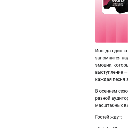
Иногда один к
запомнится над
эмоции, котор
выступление — 
каждая песня з
В осеннем сез
разной аудитор
масштабных вы
Гостей ждут: