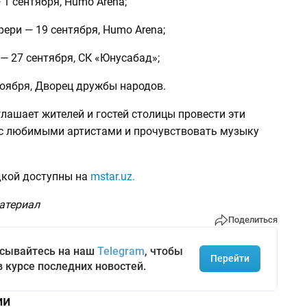
— 1 сентября, Humo Arena;
ери — 19 сентября, Humo Arena;
e — 27 сентября, СК «Юнусабад»;
ноября, Дворец дружбы народов.
лашает жителей и гостей столицы провести эти
 с любимыми артистами и прочувствовать музыку
дкой доступны на
mstar.uz.
атериал
Поделиться
сывайтесь на наш
Telegram
, чтобы
Перейти
в курсе последних новостей.
ии