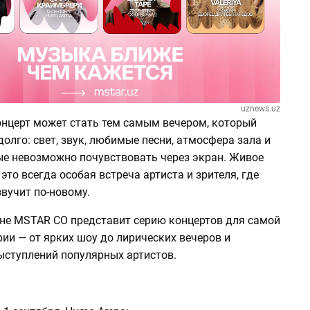
uznews.uz
онцерт может стать тем самым вечером, который
олго: свет, звук, любимые песни, атмосфера зала и
ые невозможно почувствовать через экран. Живое
это всегда особая встреча артиста и зрителя, где
вучит по-новому.
оне MSTAR CO представит серию концертов для самой
ии — от ярких шоу до лирических вечеров и
ступлений популярных артистов.