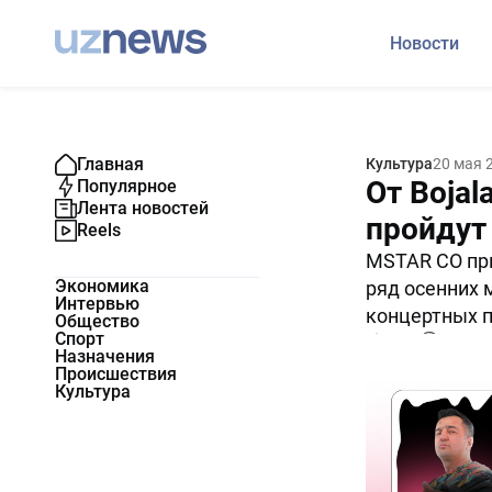
Новости
Главная
Культура
20 мая 
От Bojal
Популярное
Лента новостей
пройдут
Reels
MSTAR CO при
Экономика
ряд осенних 
Интервью
концертных 
Общество
Спорт
1616
0
Назначения
Происшествия
Культура