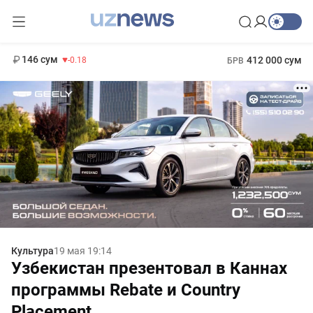
11 916 сум
28.92
13 749 сум
1 271 000 сум
32.19
МРОТ
146 сум
412 000 сум
-0.18
БРВ
Культура
19 мая 19:14
Узбекистан презентовал в Каннах
программы Rebate и Country
Placement