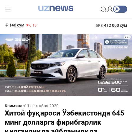
11 916 сум
28.92
13 749 сум
1 271 000 сум
32.19
МРОТ
146 сум
412 000 сум
-0.18
БРВ
Криминал
11 сентября 2020
Хитой фуқароси Ўзбекистонда 645
минг долларга фирибгарлик
қилганликда айбланмоқда