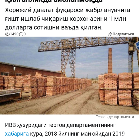
Хорижий давлат фуқароси жабрланувчига
ғишт ишлаб чиқариш корхонасини 1 млн
долларга сотишни ваъда қилган.
1490
0
Поделиться
Тергов департаменти
ИВВ ҳузуридаги тергов департаментининг
хабарига
кўра, 2018 йилнинг май ойидан 2019