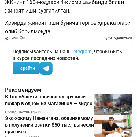
ЖКнинг 168-моддаси 4-қисми «а» банди билан
жиноят иши қўзғатилган.
Ҳозирда жиноят иши бўйича тергов ҳаракатлари
олиб борилмоқда.
1490
0
Поделиться
Подписывайтесь на наш
Telegram
, чтобы быть
в курсе последних новостей.
Перейти
Рекомендуем
В Ташобласти произошёл крупный
пожар в одном из магазинов — видео
Происшествия
12385
Экс-хокиму Намангана, обвиняемому
в получении взятки $60 тыс., вынесли
приговор