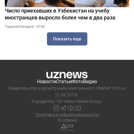
Число приехавших в Узбекистан на учебу
иностранцев выросло более чем в два раза
Туризм
Сегодня, 10:54
Показать еще
Новости
Статьи
Фото
Видео
Свидетельство о регистрации электронного СМИ № 1070 от
12.08.2015г.
Учредитель: ЧП «News Media Group»
Политика конфиденциальности
© UzNews