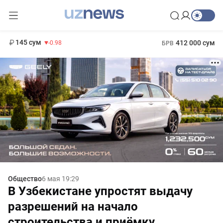
11 952 сум
36.46
13 780 сум
1 271 000 сум
30.12
МРОТ
145 сум
412 000 сум
-0.98
БРВ
Общество
6 мая 19:29
В Узбекистане упростят выдачу
разрешений на начало
строительства и приёмку