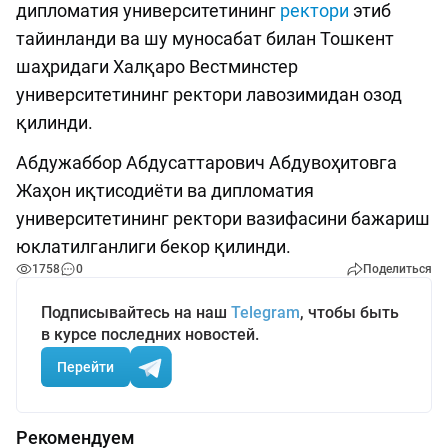
дипломатия университетининг
ректори
этиб
тайинланди ва шу муносабат билан Тошкент
шаҳридаги Халқаро Вестминстер
университетининг ректори лавозимидан озод
қилинди.
Абдужаббор Абдусаттарович Абдувоҳитовга
Жаҳон иқтисодиёти ва дипломатия
университетининг ректори вазифасини бажариш
юклатилганлиги бекор қилинди.
1758
0
Поделиться
Подписывайтесь на наш
Telegram
, чтобы быть
в курсе последних новостей.
Перейти
Рекомендуем