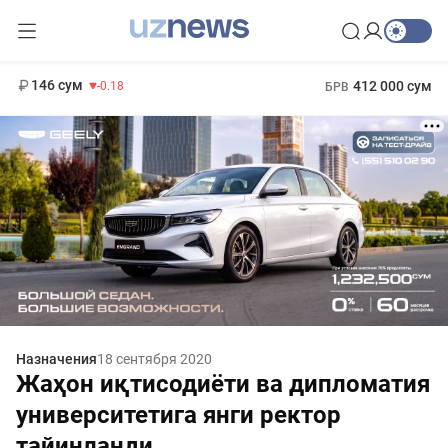
11 916 сум
28.92
13 749 сум
1 271 000 сум
32.19
МРОТ
146 сум
412 000 сум
-0.18
БРВ
Назначения
18 сентября 2020
Жаҳон иқтисодиёти ва дипломатия
университетига янги ректор
тайинланди