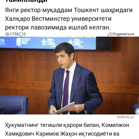
Янги ректор муқаддам Тошкент шаҳридаги
Халқаро Вестминстер университети
ректори лавозимида ишлаб келган.
1758
0
Поделиться
kultura.uz
Ҳукуматнинг тегишли қарори билан, Комилжон
Хамидович Каримов Жаҳон иқтисодиёти ва