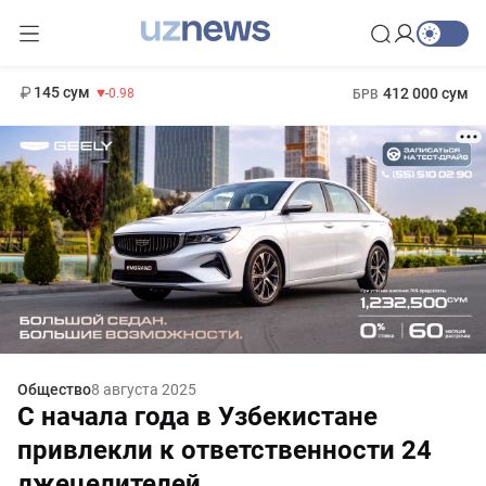
11 952 сум
36.46
13 780 сум
1 271 000 сум
30.12
МРОТ
145 сум
412 000 сум
-0.98
БРВ
Общество
8 августа 2025
С начала года в Узбекистане
привлекли к ответственности 24
лжецелителей