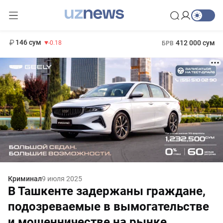
11 916 сум
28.92
13 749 сум
1 271 000 сум
32.19
МРОТ
146 сум
412 000 сум
-0.18
БРВ
Криминал
9 июля 2025
В Ташкенте задержаны граждане,
подозреваемые в вымогательстве
и мошенничестве на рынке