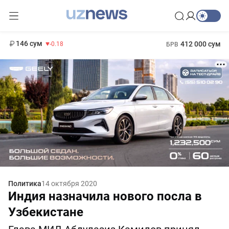
11 916 сум
28.92
13 749 сум
1 271 000 сум
32.19
МРОТ
146 сум
412 000 сум
-0.18
БРВ
Политика
14 октября 2020
Индия назначила нового посла в
Узбекистане